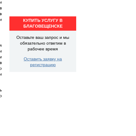
и
в
в
и
КУПИТЬ УСЛУГУ В
БЛАГОВЕЩЕНСКЕ
Оставьте ваш запрос и мы
обязательно ответим в
я
рабочее время
и
м
Оставить заявку на
в
регистрацию
ю
и
ь
о