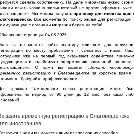
требуется сделать собственнику. На деле мигрантам нужно своим
силами искать хозяина жилья который не против оформить учет 
Благовещенске. Мы можем получить
прописку для иностранцев 
Благовещенске.
Все моменты по поиску жилья для регистрации 
коммуникацию с органами миграции берем на себя!
Обновление страницы: 04.08.2026
Если вы не можете найти квартиру или дом для получени
регистрации по месту пребывания - свяжитесь с нами. Наш
сотрудники уже не первый год оказывают содействие приезжи
нуждающимся и содействуют оформлению временной прописки 
Благовещенске. С нами вы можете
сделать легитимну
временную регистрацию в Благовещенске
за короткое время 
стоимость. Доверяйте профессионалам!
Для граждан Таможенного союза регистрация может быт
оформлена на период от 90 дней до 12 мес. без каких либ
оснований.
Заказать временную регистрацию в Благовещенске
для иностранцев
Связаться с нами вы можете одним из следующих способов: