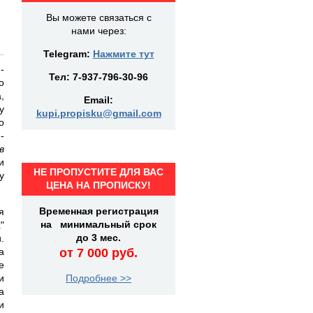
Вы можете связаться с
нами через:
Telegram:
Нажмите тут
-
Тел:
7-937-796-30-96
о
,
Email:
у
kupi.propisku@gmail.com
о
-
в
и
НЕ ПРОПУСТИТЕ ДЛЯ ВАС
у
ЦЕНА НА ПРОПИСКУ!
Временная регистрация
я
на минимальный срок
"
до 3 мес.
.
а
от 7 000 руб.
е
и
Подробнее >>
а
и