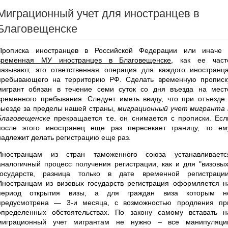
Миграционный учет для иностранцев в
Благовещенске
Прописка иностранцев в Российской Федерации или иначе 
временная МУ иностранцев в Благовещенске
, как ее част
называют, это ответственная операция для каждого иностранца
пребывающего на территорию РФ. Сделать временную прописк
мигрант обязан в течение семи суток со дня въезда на мест
временного пребывания. Следует иметь ввиду, что при отъезде 
выезде за пределы нашей страны,
миграционный учет мигранта 
Благовещенске
прекращается т.е. он снимается с прописки. Есл
после этого иностранец еще раз пересекает границу, то ем
надлежит делать регистрацию еще раз.
Иностранцам из стран таможенного союза устанавливаетс
аналогичный процесс получения регистрации, как и для "визовых
государств, разница только в дате временной регистрации
Иностранцам из визовых государств регистрация оформляется н
период открытия визы, а для граждан виза которым н
предусмотрена — 3-и месяца, с возможностью продления пр
определенных обстоятельствах. По закону самому вставать н
миграционный учет мигрантам не нужно – все манипуляци